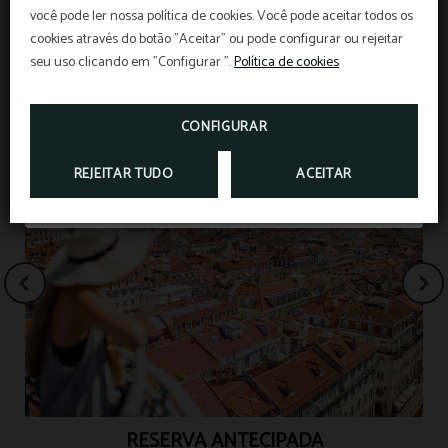
você pode ler nossa política de cookies. Você pode aceitar todos os
cookies através do botão "Aceitar" ou pode configurar ou rejeitar
O melhor preço. Reserve já!
seu uso clicando em "Configurar ".
Política de cookies
OFERTAS ESPECIAIS
CONFIGURAR
RESERVAR
REJEITAR TUDO
ACEITAR
RESERVA ANTECIPADA