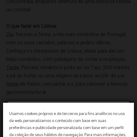
Descontraia, enquanto desfruta de uma deliciosa bebida
ou cocktail.
O que fazer em Lisboa:
Dia
: Passeio a Sintra, a vila mais romântica de Portugal,
com os seus castelos, palácios e jardins idílicos.
Conheça os miradouros de Lisboa, ideias para dar um
beijo romântico, com paisagens de cortar a respiração.
Tarde
: Passeio romântico junto ao rio Tejo, 300 metros
a pé do hotel, ou uma viagem de barco, ao pôr do sol.
Noite
de Fados, com jantar a 2, para saborear a famosa
gastronomia local.
Usamos cookies próprios e de terceiros para fins analíticos no uso
RESERVAR
da web, personalizamos o conteúdo com base em suas
preferências e publicidade personalizada com base em um perfil
O melhor preço
da coleção de seus hábitos de navegação. Para mais informações,