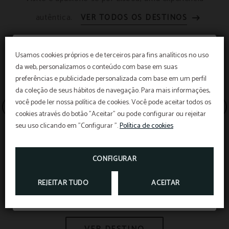
autêntica.
VER TODOS OS DESTINOS
Usamos cookies próprios e de terceiros para fins analíticos no uso
da web, personalizamos o conteúdo com base em suas
preferências e publicidade personalizada com base em um perfil
O melhor preço
da coleção de seus hábitos de navegação. Para mais informações,
você pode ler nossa política de cookies. Você pode aceitar todos os
cookies através do botão "Aceitar" ou pode configurar ou rejeitar
O melhor preço. Reserve já!
seu uso clicando em "Configurar ".
Política de cookies
CONFIGURAR
RESERVAR
REJEITAR TUDO
ACEITAR
MIRADOURO DE SANTA CATARINA
A 500 METROS