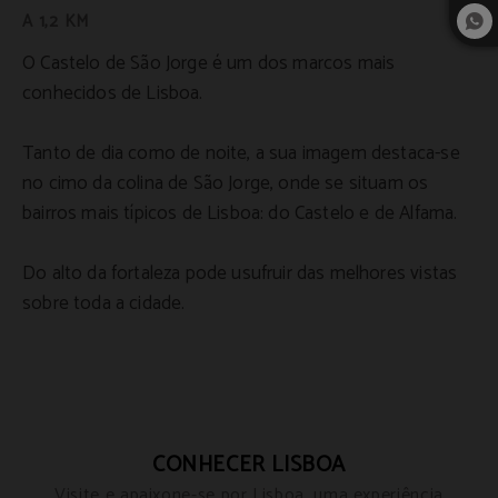
A 1,2 KM
O Castelo de São Jorge é um dos marcos mais
conhecidos de Lisboa.
Tanto de dia como de noite, a sua imagem destaca-se
no cimo da colina de São Jorge, onde se situam os
bairros mais típicos de Lisboa: do Castelo e de Alfama.
Do alto da fortaleza pode usufruir das melhores vistas
sobre toda a cidade.
CONHECER LISBOA
Visite e apaixone-se por Lisboa, uma experiência