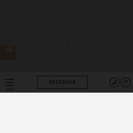
RESERVAR
PT
UMA JANELA ABERTA PARA
MENU
O CORAÇAO DE LISBOA
Lisboa, repleta de história, cultura e charme,
cosmopolita. Erguida sobre sete colinas, “toalha à