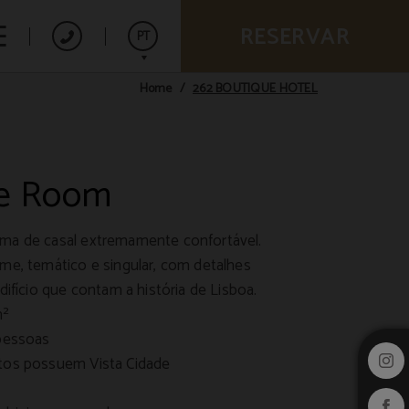
RESERVAR
PT
262 BOUTIQUE HOTEL
Home
Español
English
e Room
ma de casal extremamente confortável.
me, temático e singular, com detalhes
difício que contam a história de Lisboa.
m²
 pessoas
tos possuem Vista Cidade