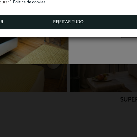
O melhor
gurar ".
Política de cookies
AR
REJEITAR TUDO
SUPE