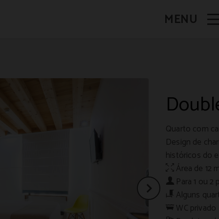
MENU
Doubl
Quarto com ca
Design de char
históricos do e
Área de 12 
Para 1 ou 2
Alguns quar
WC privado