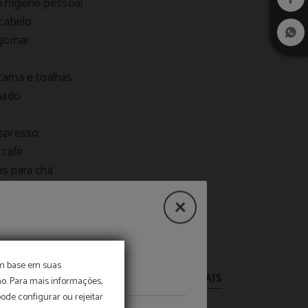
 higiene pessoal
cabelo
ngomar
ama e toalhas
nado
spresso
 café
s para chá
o
lhor preço
om base em suas
o. Para mais informações,
pode configurar ou rejeitar