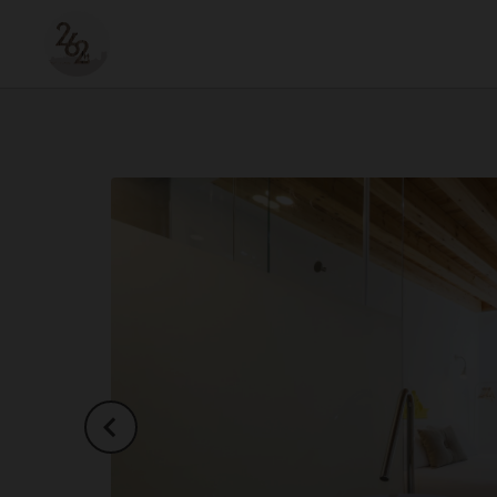
Double Room de 262 Boutique Hotel em Lisboa. Site Oficial.