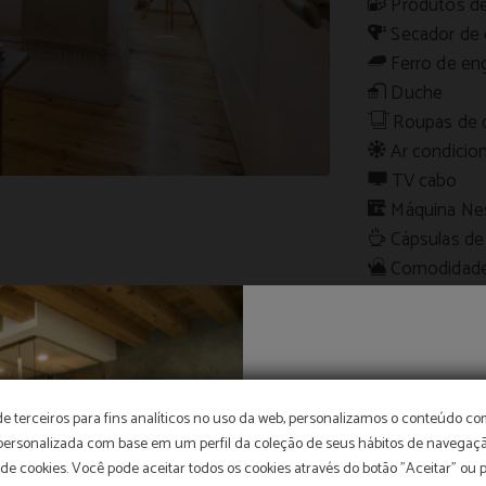
Produtos de
Secador de 
Ferro de e
Duche
Roupas de c
Ar condicio
TV cabo
Máquina Ne
Cápsulas de
Comodidade
WiFi gratuit
O me
de terceiros para fins analíticos no uso da web, personalizamos o conteúdo c
 personalizada com base em um perfil da coleção de seus hábitos de navegaçã
 de cookies. Você pode aceitar todos os cookies através do botão "Aceitar" ou 