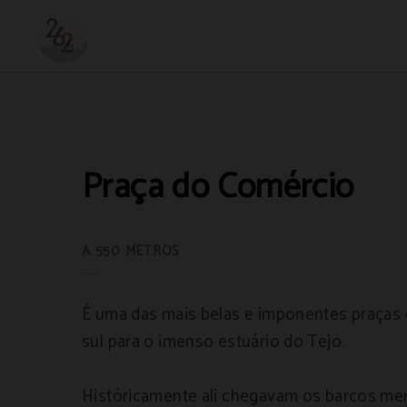
Praça Do Comércio de 262 Boutique Hotel em Lisboa. Site Oficial.
Praça do Comércio
A 550 METROS
É uma das mais belas e imponentes praças 
sul para o imenso estuário do Tejo.
Históricamente ali chegavam os barcos mer