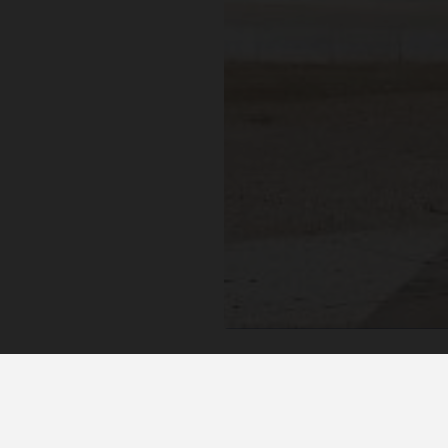
isite e apaixone-se por Lisboa, uma experiência au