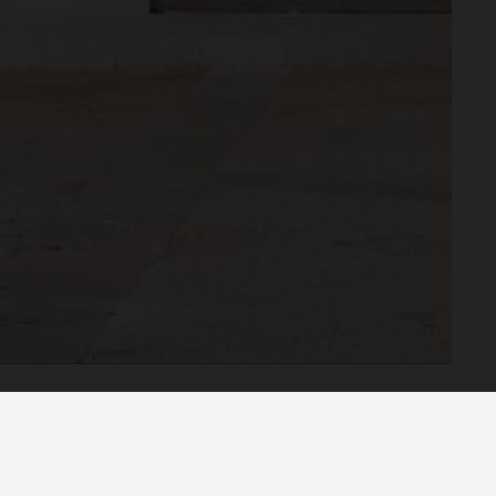
têntica.
VER TODOS OS DESTINOS