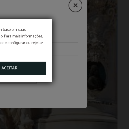
lhor preço
om base em suas
o. Para mais informações,
pode configurar ou rejeitar
 preço. Reserve já!
ACEITAR
RESERVAR