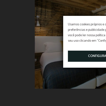
Usamos cookies próprios e 
preferências e publicidade
você pode ler nossa política
seu uso clicando em "Confi
CONFIGUR