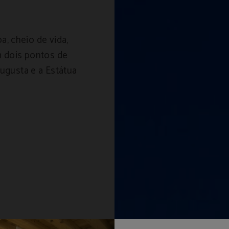
, cheio de vida,
m dois pontos de
Augusta e a Estátua