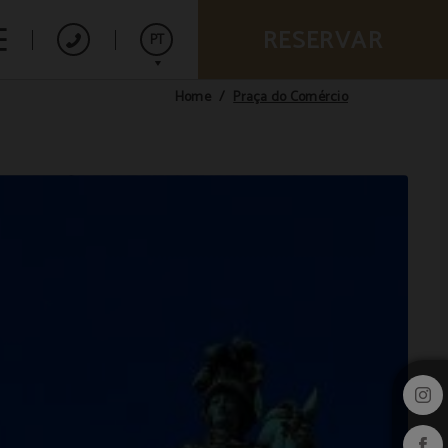
RESERVAR
PT
Praça do Comércio
Home
Español
English